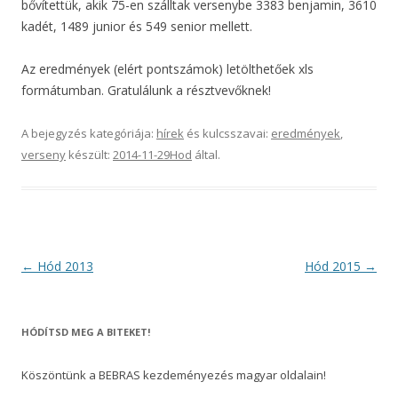
bővítettük, akik 75-en szálltak versenybe 3383 benjamin, 3610
kadét, 1489 junior és 549 senior mellett.
Az eredmények (elért pontszámok) letölthetőek xls
formátumban. Gratulálunk a résztvevőknek!
A bejegyzés kategóriája:
hírek
és kulcsszavai:
eredmények
,
verseny
készült:
2014-11-29
Hod
által
.
Post
←
Hód 2013
Hód 2015
→
navigation
HÓDÍTSD MEG A BITEKET!
Köszöntünk a BEBRAS kezdeményezés magyar oldalain!