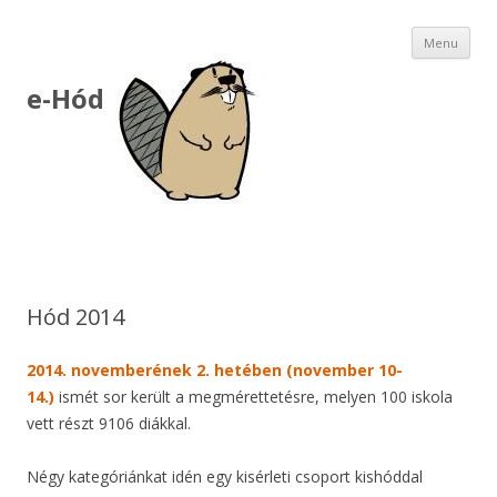
Ski
Menu
to
con
e-Hód
Hód 2014
2014. novemberének 2. hetében (november 10-
14.)
ismét sor került a megmérettetésre, melyen 100 iskola
vett részt 9106 diákkal.
Négy kategóriánkat idén egy kisérleti csoport kishóddal