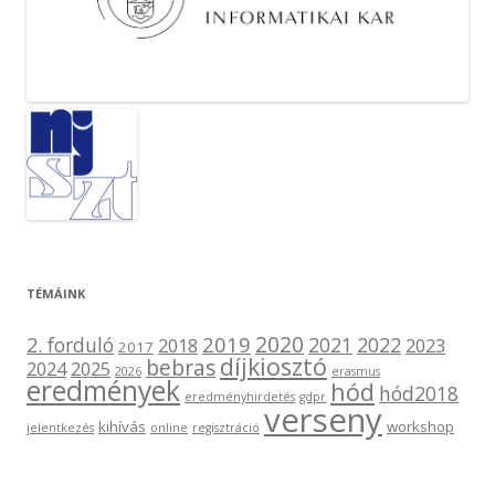
TÉMÁINK
2020
2019
2. forduló
2021
2022
2018
2023
2017
díjkiosztó
bebras
2024
2025
2026
erasmus
eredmények
hód
hód2018
eredményhirdetés
gdpr
verseny
kihívás
workshop
jelentkezés
online
regisztráció