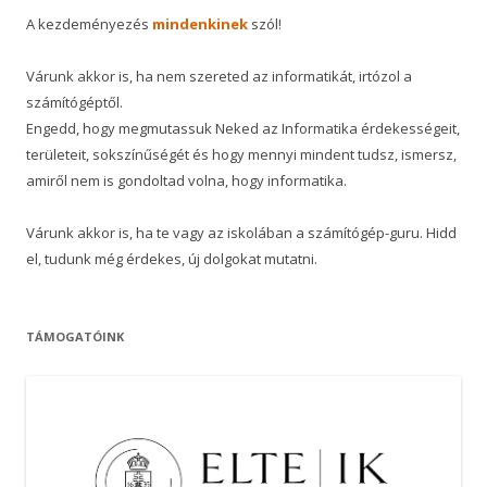
A kezdeményezés
mindenkinek
szól!
Várunk akkor is, ha nem szereted az informatikát, irtózol a
számítógéptől.
Engedd, hogy megmutassuk Neked az Informatika érdekességeit,
területeit, sokszínűségét és hogy mennyi mindent tudsz, ismersz,
amiről nem is gondoltad volna, hogy informatika.
Várunk akkor is, ha te vagy az iskolában a számítógép-guru. Hidd
el, tudunk még érdekes, új dolgokat mutatni.
TÁMOGATÓINK