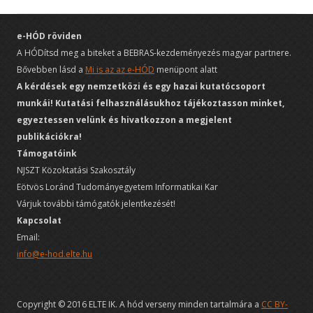
e-HÓD röviden
A HÓDítsd meg a biteket a BEBRAS-kezdeményezés magyar partnere.
Bővebben lásd a
Mi is az az e-HÓD
menüpont alatt
A kérdések egy nemzetközi és egy hazai kutatócsoport
munkái! Kutatási felhasználásukhoz tájékoztasson minket,
egyeztessen velünk és hivatkozzon a megjelent
publikációkra!
Támogatóink
NJSZT Közoktatási Szakosztály
Eötvös Loránd Tudományegyetem Informatikai Kar
Várjuk további támógatók jelentkezését!
Kapcsolat
Email:
info@e-hod.elte.hu
Copyright © 2016 ELTE IK. A hód verseny minden tartalmára a
CC BY-