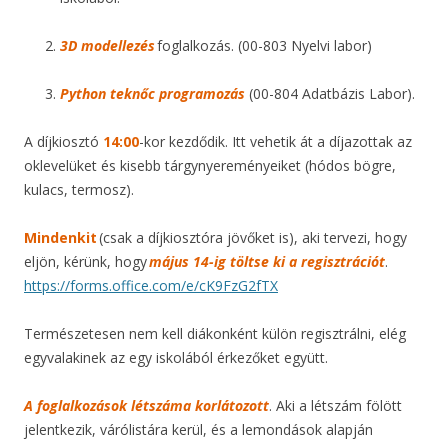
3D modellezés
foglalkozás. (00-803 Nyelvi labor)
Python teknőc programozás
(00-804 Adatbázis Labor).
A díjkiosztó
14:00
-kor kezdődik. Itt vehetik át a díjazottak az
oklevelüket és kisebb tárgynyereményeiket (hódos bögre,
kulacs, termosz).
Mindenkit
(csak a díjkiosztóra jövőket is), aki tervezi, hogy
eljön, kérünk, hogy
május 14-ig töltse ki a regisztrációt
.
https://forms.office.com/e/cK9FzG2fTX
Természetesen nem kell diákonként külön regisztrálni, elég
egyvalakinek az egy iskolából érkezőket együtt.
A foglalkozások létszáma korlátozott
. Aki a létszám fölött
jelentkezik, várólistára kerül, és a lemondások alapján