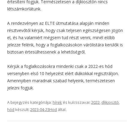
értesíteni fogjuk. Természetesen a díjkiosztón nincs
létszámkorlátunk.
A rendezvényen az ELTE útmutatása alapján minden
résztvevőtől kérjük, hogy csak teljesen egészségesen jöjjön
el, és ha valamiért mégsem tud részt venni, minél előbb
jelezze felénk, hogy a foglalkozásokon várólistára kerülők is
biztosan értesülhessenek a lehetőségről.
Kérjük a foglalkozásokra mindenki csak a 2022-es hód
versenyben első 10 helyezést elért diákokkal regisztráljon.
Amennyiben maradnak szabad helyeink, természetesen
jelezni fogjuk.
A bejegyzés kategóriája:
hírek
és kulcsszavai:
2022
,
díjkiosztó
,
hód
készült:
2023-04-23
Hod
által
.