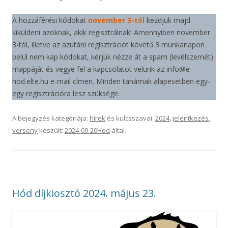
A hozzáférési kódokat
november 3-tól
kezdjük majd
kiküldeni azoknak, akik regisztrálnak! Amennyiben november
3-tól, illetve az azutáni regisztrációt követő 3 munkanapon
belül nem kap kódokat, kérjük nézze át a spam (levélszemét)
mappáját és vegye fel a kapcsolatot velünk az info@e-
hod.elte.hu e-mail címen. Minden tanárnak alapesetben egy-
egy regisztrációra lesz szüksége.
A bejegyzés kategóriája:
hírek
és kulcsszavai:
2024
,
jelentkezés
,
verseny
készült:
2024-09-20
Hod
által
.
Hód díjkiosztó 2024. május 23.