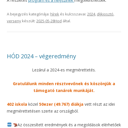
A részletes
program és a helyszínek
megtekinthetőek.
A bejegyzés kategóriája:
hírek
és kulcsszavai:
2024
,
díjkiosztó
,
verseny
készült:
2025-05-28
Hod
által
.
HÓD 2024 – végeredmény
Lezárul a 2024-es megmérettetés.
Gratulálunk minden résztvevőnek és köszönjük a
támogató tanárok munkáját.
402 iskola
közel
50ezer (49.767) diákja
vett részt az idei
megmérettetésen szerte az országból.
Az összesített eredmények és a megoldások elérhetőek