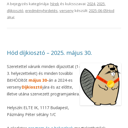
A bejegyzés kategóriája:
hírek
és kulcsszavai:
2024
,
2025
,
díjkiosztó
,
eredményhirdetés
,
verseny
készült:
2025-06-05
Hod
által
.
Hód díjkiosztó – 2025. május 30.
Szeretettel várunk minden díjazottat (1-
3. helyezetteket) és minden további
BitHÓDítót
május 30-
án a 2024-es
verseny
Díjkiosztó
jára és az előtte,
illetve utána szervezett programjainkra.
Helyszín: ELTE IK, 1117 Budapest,
Pázmány Péter sétány 1/C