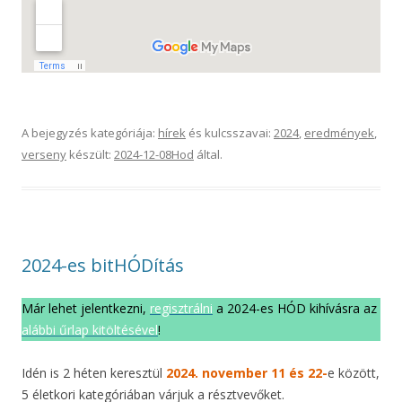
A bejegyzés kategóriája:
hírek
és kulcsszavai:
2024
,
eredmények
,
verseny
készült:
2024-12-08
Hod
által
.
2024-es bitHÓDítás
Már lehet jelentkezni,
regisztrálni
a 2024-es HÓD kihívásra az
alábbi űrlap kitöltésével
!
Idén is 2 héten keresztül
2024. november 11 és 22-
e között,
5 életkori kategóriában várjuk a résztvevőket.