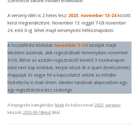
Szeretettel várunk minden érdeklődőt!
A verseny idén is 2 hetes lesz:
2023. november 13-24
között
kerül megrendezésre. November 13. reggel 7-től november
24. este 6-ig lehet majd versenyezni hétköznapokon.
A hozzáférési kódokat
november 3-tól
kezdjük majd
kiküldeni azoknak, akik regisztrálnak! Amennyiben november
3-tól, illetve az azutáni regisztrációt követő 3 munkanapon
belül nem kap kódokat, kérjük nézze át a spam (levélszemét)
mappáját és vegye fel a kapcsolatot velünk az info@e-
hod.elte.hu e-mail címen. Minden tanárnak alapesetben egy-
egy regisztrációra lesz szüksége.
A bejegyzés kategóriája:
hírek
és kulcsszavai:
2023
,
verseny
készült:
2023-09-18
Hod
által
.