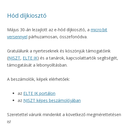
Hód díjkiosztó
Május 30-án lezajlott az e-hód díjkiosztó, a
micro:bit
versennyel
párhuzamosan, összefonódva.
Gratulálunk a nyerteseknek és köszönjük támogatóink
(
NJSZT
,
ELTE IK
) és a tanárok, kapcsolattartók segítségét,
támogatását a lebonyolításban.
A beszámolók, képek elérhetőek:
az
ELTE IK portálon
az
NJSZT képes beszámolójában
Szeretettel várunk mindenkit a következő megmérettetésen
is!