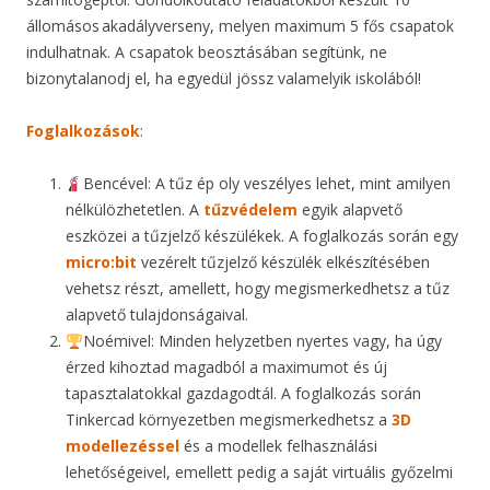
állomásos akadályverseny, melyen maximum 5 fős csapatok
indulhatnak. A csapatok beosztásában segítünk, ne
bizonytalanodj el, ha egyedül jössz valamelyik iskolából!
Foglalkozások
:
Bencével: A tűz ép oly veszélyes lehet, mint amilyen
nélkülözhetetlen. A
tűzvédelem
egyik alapvető
eszközei a tűzjelző készülékek. A foglalkozás során egy
micro:bit
vezérelt tűzjelző készülék elkészítésében
vehetsz részt, amellett, hogy megismerkedhetsz a tűz
alapvető tulajdonságaival.
Noémivel: Minden helyzetben nyertes vagy, ha úgy
érzed kihoztad magadból a maximumot és új
tapasztalatokkal gazdagodtál. A foglalkozás során
Tinkercad környezetben megismerkedhetsz a
3D
modellezéssel
és a modellek felhasználási
lehetőségeivel, emellett pedig a saját virtuális győzelmi