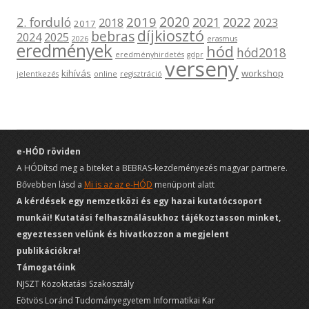
2020
2019
2. forduló
2021
2022
2018
2023
2017
díjkiosztó
bebras
2024
2025
2026
erasmus
eredmények
hód
hód2018
eredményhirdetés
gdpr
verseny
kihívás
workshop
jelentkezés
online
regisztráció
e-HÓD röviden
A HÓDítsd meg a biteket a BEBRAS-kezdeményezés magyar partnere.
Bővebben lásd a
Mi is az az e-HÓD
menüpont alatt
A kérdések egy nemzetközi és egy hazai kutatócsoport
munkái! Kutatási felhasználásukhoz tájékoztasson minket,
egyeztessen velünk és hivatkozzon a megjelent
publikációkra!
Támogatóink
NJSZT Közoktatási Szakosztály
Eötvös Loránd Tudományegyetem Informatikai Kar