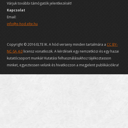
Várjuk további támógatók jelentkezését!
Kapcsolat
Email:
info@e-hod.elte.hu
Copyright © 2016 ELTE IK. A hód verseny minden tartalmára a
CC BY-
NC-SA 4.0
licensz vonatkozik. A kérdések egy nemzetközi és egy hazai
kutatócsoport munkái! Kutatási felhasználásukhoz tájékoztasson
minket, egyeztessen velünk és hivatkozzon a megjelent publikációkra!