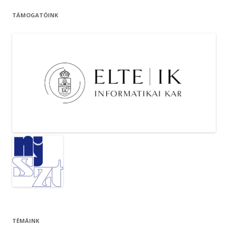
TÁMOGATÓINK
TÉMÁINK