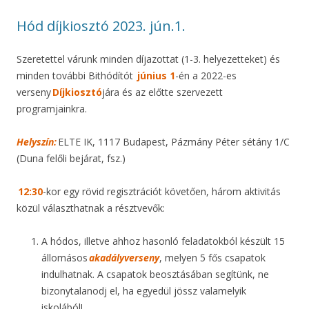
Hód díjkiosztó 2023. jún.1.
Szeretettel várunk minden díjazottat (1-3. helyezetteket) és
minden további Bithódítót
június 1
-én a 2022-es
verseny
Díjkiosztó
jára és az előtte szervezett
programjainkra.
Helyszín:
ELTE IK, 1117 Budapest, Pázmány Péter sétány 1/C
(Duna felőli bejárat, fsz.)
12:30
-kor egy rövid regisztrációt követően, három aktivitás
közül választhatnak a résztvevők:
A hódos, illetve ahhoz hasonló feladatokból készült 15
állomásos
akadályverseny
, melyen 5 fős csapatok
indulhatnak. A csapatok beosztásában segítünk, ne
bizonytalanodj el, ha egyedül jössz valamelyik
iskolából!