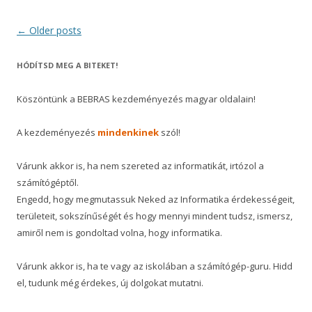
Post
←
Older posts
navigation
HÓDÍTSD MEG A BITEKET!
Köszöntünk a BEBRAS kezdeményezés magyar oldalain!
A kezdeményezés
mindenkinek
szól!
Várunk akkor is, ha nem szereted az informatikát, irtózol a
számítógéptől.
Engedd, hogy megmutassuk Neked az Informatika érdekességeit,
területeit, sokszínűségét és hogy mennyi mindent tudsz, ismersz,
amiről nem is gondoltad volna, hogy informatika.
Várunk akkor is, ha te vagy az iskolában a számítógép-guru. Hidd
el, tudunk még érdekes, új dolgokat mutatni.