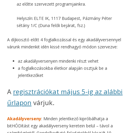
az előtte szervezett programjainkra.
Helyszín: ELTE IK, 1117 Budapest, Pázmány Péter
sétány 1/C (Duna felőli bejárat, fsz.)
A díjkiosztó előtt 4 foglalkozással és egy akadályversennyel
várunk mindenkit idén kissé rendhagyó módon szervezve:
az akadályversenyen mindenki részt vehet
a foglalkozásokba életkor alapján osztjuk be a
jelentkezőket
A
regisztrációkat május 5-ig az alábbi
űrlapon
várjuk.
Akadályverseny
: Minden jelentkező kipróbálhatja a
bitHÓDítást egy akadályverseny keretein belül – távol a
számítógéptől. Gondolkodtató feladatokból készült 10