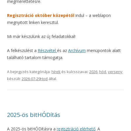
megmérettetésre.
Regisztráció október közepétől
indul – a weblapon
megnyitott linken keresztül.
Mi már készülünk az új feladatokkal!
A felkészülést a
Részvétel
és az
Archívum
menüpontok alatt
található tartalom támogatja.
A bejegyzés kategóriája:
hírek
és kulcsszavai:
2026
,
hód
,
verseny
készült:
2026-07-29
Hod
által
.
2025-ös bitHÓDítás
A 2025-ös bitHÓDításra a
regisztráció elérhető
. A