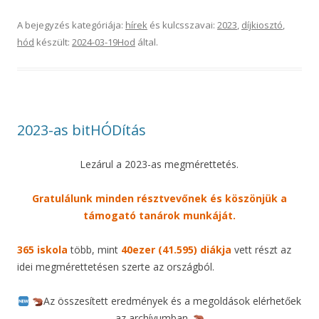
A bejegyzés kategóriája:
hírek
és kulcsszavai:
2023
,
díjkiosztó
,
hód
készült:
2024-03-19
Hod
által
.
2023-as bitHÓDítás
Lezárul a 2023-as megmérettetés.
Gratulálunk minden résztvevőnek és köszönjük a
támogató tanárok munkáját.
365 iskola
több, mint
40ezer (41.595) diákja
vett részt az
idei megmérettetésen szerte az országból.
Az összesített eredmények és a megoldások elérhetőek
az archívumban.