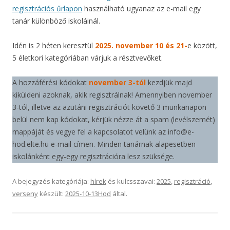
regisztrációs űrlapon
használható ugyanaz az e-mail egy
tanár különböző iskoláinál.
Idén is 2 héten keresztül
2025. november 10 és 21-
e között,
5 életkori kategóriában várjuk a résztvevőket.
A hozzáférési kódokat
november 3-tól
kezdjük majd
kiküldeni azoknak, akik regisztrálnak! Amennyiben november
3-tól, illetve az azutáni regisztrációt követő 3 munkanapon
belül nem kap kódokat, kérjük nézze át a spam (levélszemét)
mappáját és vegye fel a kapcsolatot velünk az info@e-
hod.elte.hu e-mail címen. Minden tanárnak alapesetben
iskolánként egy-egy regisztrációra lesz szüksége.
A bejegyzés kategóriája:
hírek
és kulcsszavai:
2025
,
regisztráció
,
verseny
készült:
2025-10-13
Hod
által
.