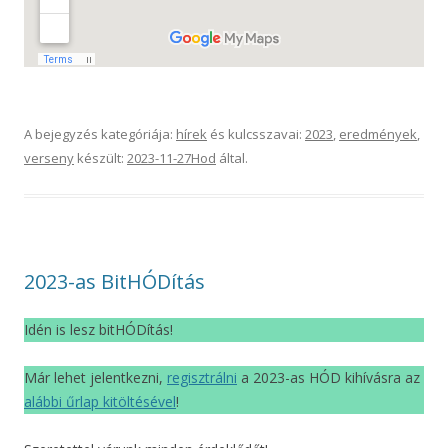
A bejegyzés kategóriája:
hírek
és kulcsszavai:
2023
,
eredmények
,
verseny
készült:
2023-11-27
Hod
által
.
2023-as BitHÓDítás
Idén is lesz bitHÓDítás!
Már lehet jelentkezni,
regisztrálni
a 2023-as HÓD kihívásra az
alábbi űrlap kitöltésével
!