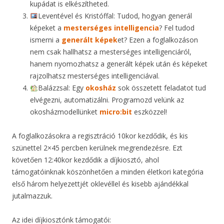
kupádat is elkészítheted.
Leventével és Kristóffal: Tudod, hogyan generál
képeket a
mesterséges intelligencia
? Fel tudod
ismerni a
generált képek
et? Ezen a foglalkozáson
nem csak hallhatsz a mesterséges intelligenciáról,
hanem nyomozhatsz a generált képek után és képeket
rajzolhatsz mesterséges intelligenciával.
Balázzsal: Egy
okosház
sok összetett feladatot tud
elvégezni, automatizálni. Programozd velünk az
okosházmodellünket
micro:bit
eszközzel!
A foglalkozásokra a regisztráció 10kor kezdődik, és kis
szünettel 2×45 percben kerülnek megrendezésre. Ezt
követően 12:40kor kezdődik a díjkiosztó, ahol
támogatóinknak köszönhetően a minden életkori kategória
első három helyezettjét oklevéllel és kisebb ajándékkal
jutalmazzuk.
Az idei díjkiosztónk támogatói: