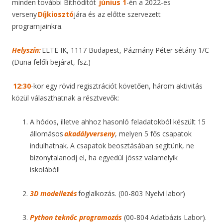
minden további Bithódítót
június 1
-én a 2022-es
verseny
Díjkiosztó
jára és az előtte szervezett
programjainkra.
Helyszín:
ELTE IK, 1117 Budapest, Pázmány Péter sétány 1/C
(Duna felőli bejárat, fsz.)
12:30
-kor egy rövid regisztrációt követően, három aktivitás
közül választhatnak a résztvevők:
A hódos, illetve ahhoz hasonló feladatokból készült 15
állomásos
akadályverseny
, melyen 5 fős csapatok
indulhatnak. A csapatok beosztásában segítünk, ne
bizonytalanodj el, ha egyedül jössz valamelyik
iskolából!
3D modellezés
foglalkozás. (00-803 Nyelvi labor)
Python teknőc programozás
(00-804 Adatbázis Labor).