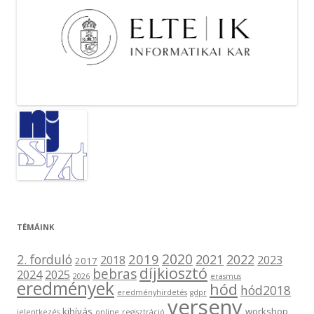
TÉMÁINK
2020
2019
2. forduló
2021
2022
2018
2023
2017
díjkiosztó
bebras
2024
2025
2026
erasmus
eredmények
hód
hód2018
eredményhirdetés
gdpr
verseny
kihívás
workshop
jelentkezés
online
regisztráció