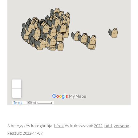
A bejegyzés kategóriája:
hírek
és kulcsszavai:
2022
,
hód
,
verseny
készült:
2022-11-07
.