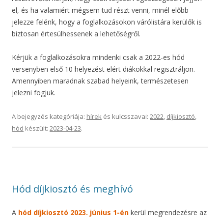
el, és ha valamiért mégsem tud részt venni, minél előbb
jelezze felénk, hogy a foglalkozásokon várólistára kerülők is
biztosan értesülhessenek a lehetőségről.
Kérjük a foglalkozásokra mindenki csak a 2022-es hód
versenyben első 10 helyezést elért diákokkal regisztráljon.
Amennyiben maradnak szabad helyeink, természetesen
jelezni fogjuk.
A bejegyzés kategóriája:
hírek
és kulcsszavai:
2022
,
díjkiosztó
,
hód
készült:
2023-04-23
.
Hód díjkiosztó és meghívó
A
hód díjkiosztó 2023. június 1-én
kerül megrendezésre az