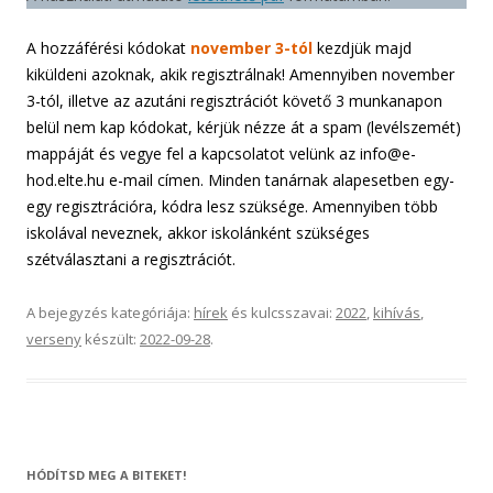
A hozzáférési kódokat
november 3-tól
kezdjük majd
kiküldeni azoknak, akik regisztrálnak! Amennyiben november
3-tól, illetve az azutáni regisztrációt követő 3 munkanapon
belül nem kap kódokat, kérjük nézze át a spam (levélszemét)
mappáját és vegye fel a kapcsolatot velünk az info@e-
hod.elte.hu e-mail címen. Minden tanárnak alapesetben egy-
egy regisztrációra, kódra lesz szüksége. Amennyiben több
iskolával neveznek, akkor iskolánként szükséges
szétválasztani a regisztrációt.
A bejegyzés kategóriája:
hírek
és kulcsszavai:
2022
,
kihívás
,
verseny
készült:
2022-09-28
.
HÓDÍTSD MEG A BITEKET!