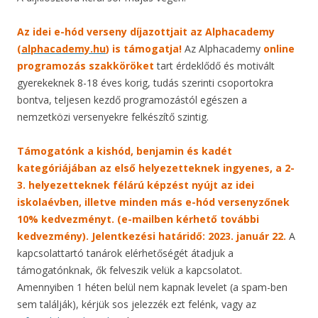
Az idei e-hód verseny díjazottjait az Alphacademy
(
alphacademy.hu
) is támogatja!
Az Alphacademy
online
programozás szakköröket
tart érdeklődő és motivált
gyerekeknek 8-18 éves korig, tudás szerinti csoportokra
bontva, teljesen kezdő programozástól egészen a
nemzetközi versenyekre felkészítő szintig.
Támogatónk a kishód, benjamin és kadét
kategóriájában az első helyezetteknek ingyenes, a 2-
3. helyezetteknek félárú képzést nyújt az idei
iskolaévben, illetve minden más e-hód versenyzőnek
10% kedvezményt. (e-mailben kérhető további
kedvezmény). Jelentkezési határidő: 2023. január 22.
A
kapcsolattartó tanárok elérhetőségét átadjuk a
támogatónknak, ők felveszik velük a kapcsolatot.
Amennyiben 1 héten belül nem kapnak levelet (a spam-ben
sem találják), kérjük sos jelezzék ezt felénk, vagy az