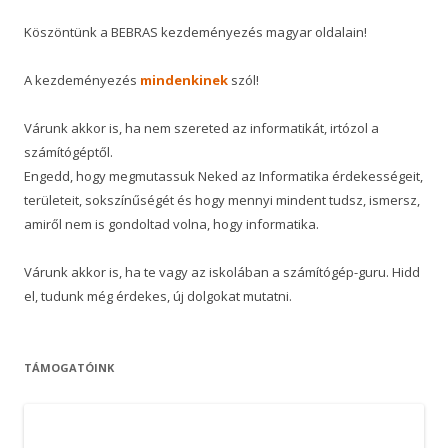
Köszöntünk a BEBRAS kezdeményezés magyar oldalain!
A kezdeményezés
mindenkinek
szól!
Várunk akkor is, ha nem szereted az informatikát, irtózol a
számítógéptől.
Engedd, hogy megmutassuk Neked az Informatika érdekességeit,
területeit, sokszínűségét és hogy mennyi mindent tudsz, ismersz,
amiről nem is gondoltad volna, hogy informatika.
Várunk akkor is, ha te vagy az iskolában a számítógép-guru. Hidd
el, tudunk még érdekes, új dolgokat mutatni.
TÁMOGATÓINK