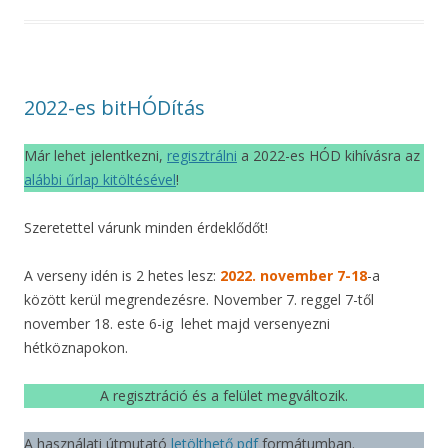
2022-es bitHÓDítás
Már lehet jelentkezni,
regisztrálni
a 2022-es HÓD kihívásra az
alábbi űrlap kitöltésével
!
Szeretettel várunk minden érdeklődőt!
A verseny idén is 2 hetes lesz:
2022. november 7-18
-a
között kerül megrendezésre. November 7. reggel 7-től
november 18. este 6-ig lehet majd versenyezni
hétköznapokon.
A regisztráció és a felület megváltozik.
A használati útmutató
letölthető pdf
formátumban.