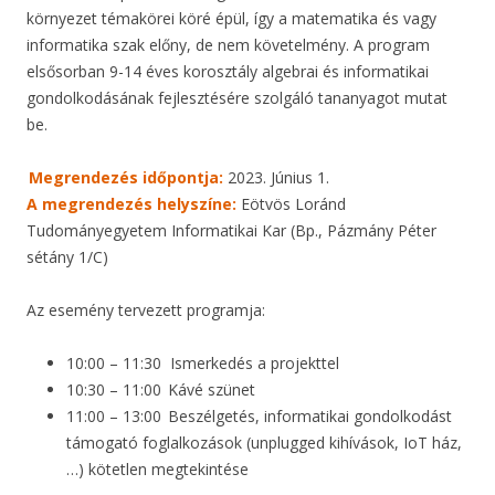
környezet témakörei köré épül, így a matematika és vagy
informatika szak előny, de nem követelmény. A program
elsősorban 9-14 éves korosztály algebrai és informatikai
gondolkodásának fejlesztésére szolgáló tananyagot mutat
be.
Megrendezés időpontja:
2023. Június 1.
A megrendezés helyszíne:
Eötvös Loránd
Tudományegyetem Informatikai Kar (Bp., Pázmány Péter
sétány 1/C)
Az esemény tervezett programja:
10:00 – 11:30 Ismerkedés a projekttel
10:30 – 11:00 Kávé szünet
11:00 – 13:00 Beszélgetés, informatikai gondolkodást
támogató foglalkozások (unplugged kihívások, IoT ház,
…) kötetlen megtekintése