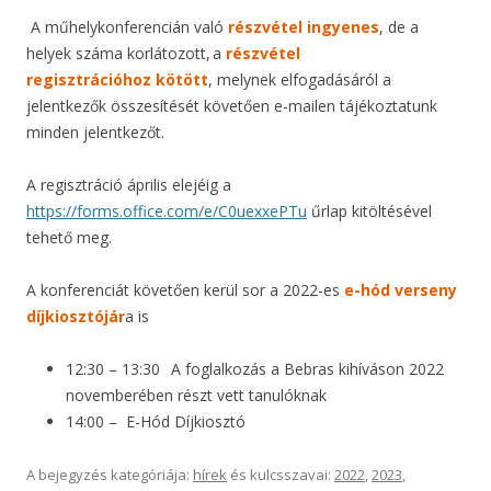
A műhelykonferencián való
részvétel ingyenes
, de a
helyek száma korlátozott, a
részvétel
regisztrációhoz
kötött
, melynek elfogadásáról a
jelentkezők összesítését követően e-mailen tájékoztatunk
minden jelentkezőt.
A regisztráció április elejéig a
https://forms.office.com/e/C0uexxePTu
űrlap kitöltésével
tehető meg.
A konferenciát követően kerül sor a 2022-es
e-hód verseny
díjkiosztójár
a is
12:30 – 13:30 A foglalkozás a Bebras kihíváson 2022
novemberében részt vett tanulóknak
14:00 – E-Hód Díjkiosztó
A bejegyzés kategóriája:
hírek
és kulcsszavai:
2022
,
2023
,