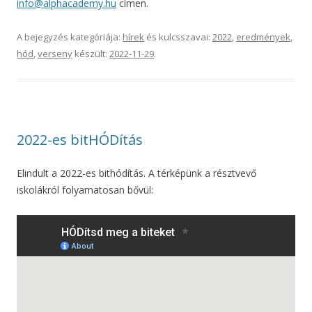
info@alphacademy.hu
címen.
A bejegyzés kategóriája:
hírek
és kulcsszavai:
2022
,
eredmények
,
hód
,
verseny
készült:
2022-11-29
.
2022-es bitHÓDítás
Elindult a 2022-es bithódítás. A térképünk a résztvevő
iskolákról folyamatosan bővül: