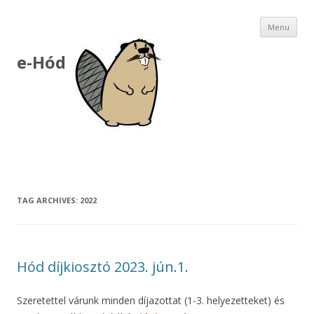
Ski
Menu
to
con
e-Hód
TAG ARCHIVES:
2022
Hód díjkiosztó 2023. jún.1.
Szeretettel várunk minden díjazottat (1-3. helyezetteket) és