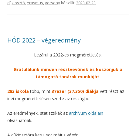
díjkiosztó
,
erasmus
,
verseny
készült:
2023-02-23
.
HÓD 2022 – végeredmény
Lezárul a 2022-es megmérettetés.
Gratulálunk minden résztvevőnek és köszönjük a
támogató tanárok munkáját.
283 iskola
több, mint
37ezer (37.350) diákja
vett részt az
idei megmérettetésen szerte az országból.
Az eredmények, statisztikák az
archívum oldalain
olvashatóak.
A díjkiosztóra kerül sor május végén.