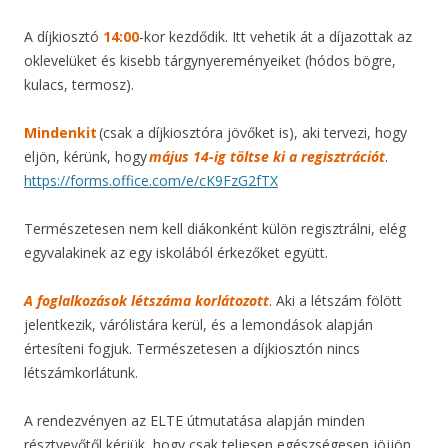
A díjkiosztó
14:00
-kor kezdődik. Itt vehetik át a díjazottak az
oklevelüket és kisebb tárgynyereményeiket (hódos bögre,
kulacs, termosz).
Mindenkit
(csak a díjkiosztóra jövőket is), aki tervezi, hogy
eljön, kérünk, hogy
május 14-ig töltse ki a regisztrációt
.
https://forms.office.com/e/cK9FzG2fTX
Természetesen nem kell diákonként külön regisztrálni, elég
egyvalakinek az egy iskolából érkezőket együtt.
A foglalkozások létszáma korlátozott
. Aki a létszám fölött
jelentkezik, várólistára kerül, és a lemondások alapján
értesíteni fogjuk. Természetesen a díjkiosztón nincs
létszámkorlátunk.
A rendezvényen az ELTE útmutatása alapján minden
résztvevőtől kérjük, hogy csak teljesen egészségesen jöjjön