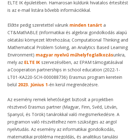
ELTE IK épületében. Hamarosan küldünk hivatalos értesítést
is az e-mail listára bővebb információkkal.
Előtte pedig szeretettel várunk
minden tanárt
a
CT&MathABLE (Informatikai és algebrai gondolkodás alapú
oktatási környezet létrehozása; Computational Thinking and
Mathematical Problem Solving, an Analytics Based Learning
Environment)
magyar nyelvű műhelyfoglalkozás
unkra,
mely az
ELTE IK
szervezésében, az EPAM támogatásával
a Cooperation partnerships in school education (2022-1-
LT01-KA220-SCH-000088736) Erasmus program keretein
belül
2023. Június 1
-én kerül megrendezésre.
Az esemény remek lehetőséget biztosít a projektben
résztvevő Erasmus partner (Magyar, Finn, Svéd, Litván,
Spanyol, és Török) tanárokkal való megismerkedésre. A
programon való részvételhez nem szükséges az angol
nyelvtudás. Az esemény az informatikai gondolkodás,
matematikai probléma megoldás, és analitikus tanulási