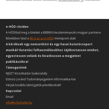
e-HÓD röviden
A HÓDítsd meg a biteket a BEBRAS-kezdeményezés magyar partnere.
Bővebben lásd a
Mi is az az e-HÓD
menüpont alatt
A kérdések egy nemzetközi és egy hazai kutatócsoport
munkái! Kutatási felhasználásukhoz tájékoztasson minket,
egyeztessen velünk és hivatkozzon a megjelent
publikációkra!
Támogatóink
NJSZT Közoktatási Szakosztály
Eötvös Loránd Tudományegyetem Informatikai Kar
Várjuk további támógatók jelentkezését!
Kapcsolat
Email:
info@e-hod.elte.hu