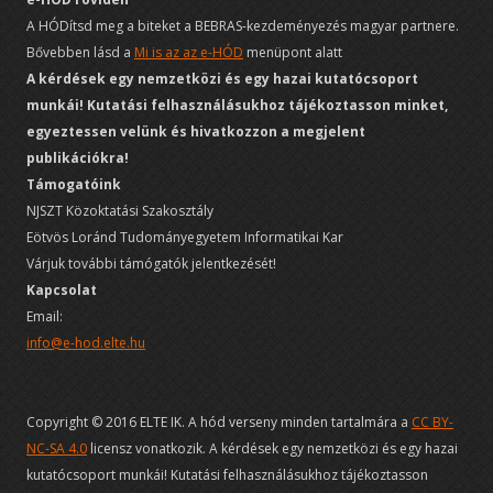
A HÓDítsd meg a biteket a BEBRAS-kezdeményezés magyar partnere.
Bővebben lásd a
Mi is az az e-HÓD
menüpont alatt
A kérdések egy nemzetközi és egy hazai kutatócsoport
munkái! Kutatási felhasználásukhoz tájékoztasson minket,
egyeztessen velünk és hivatkozzon a megjelent
publikációkra!
Támogatóink
NJSZT Közoktatási Szakosztály
Eötvös Loránd Tudományegyetem Informatikai Kar
Várjuk további támógatók jelentkezését!
Kapcsolat
Email:
info@e-hod.elte.hu
Copyright © 2016 ELTE IK. A hód verseny minden tartalmára a
CC BY-
NC-SA 4.0
licensz vonatkozik. A kérdések egy nemzetközi és egy hazai
kutatócsoport munkái! Kutatási felhasználásukhoz tájékoztasson