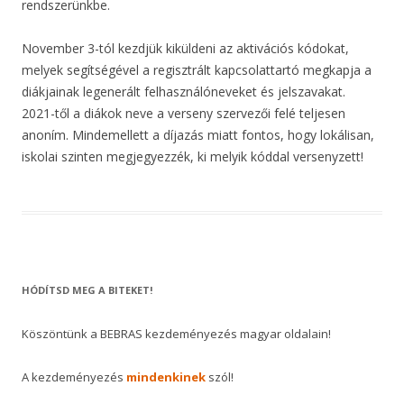
rendszerünkbe.
November 3-tól kezdjük kiküldeni az aktivációs kódokat,
melyek segítségével a regisztrált kapcsolattartó megkapja a
diákjainak legenerált felhasználóneveket és jelszavakat.
2021-től a diákok neve a verseny szervezői felé teljesen
anoním. Mindemellett a díjazás miatt fontos, hogy lokálisan,
iskolai szinten megjegyezzék, ki melyik kóddal versenyzett!
HÓDÍTSD MEG A BITEKET!
Köszöntünk a BEBRAS kezdeményezés magyar oldalain!
A kezdeményezés
mindenkinek
szól!