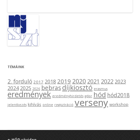
TÉMÁINK
2020
2019
2. forduló
2021
2022
2018
2023
2017
díjkiosztó
bebras
2024
2025
2026
erasmus
eredmények
hód
hód2018
eredményhirdetés
gdpr
verseny
kihívás
workshop
jelentkezés
online
regisztráció
e-HÓD röviden