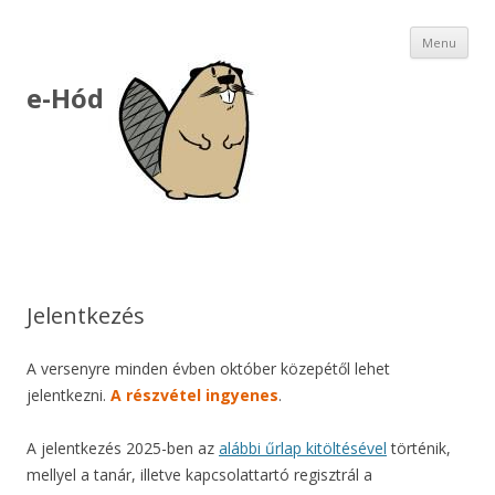
Ski
Menu
to
con
e-Hód
Jelentkezés
A versenyre minden évben október közepétől lehet
jelentkezni.
A részvétel ingyenes
.
A jelentkezés 2025-ben az
alábbi űrlap kitöltésével
történik,
mellyel a tanár, illetve kapcsolattartó regisztrál a