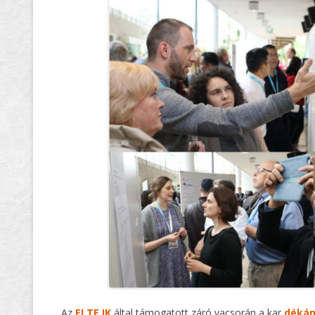
Az
ELTE IK
által támogatott záró vacsorán a kar
dékán