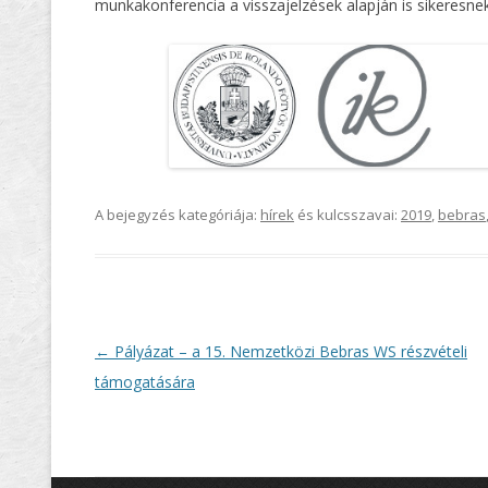
munkakonferencia a visszajelzések alapján is sikeresne
A bejegyzés kategóriája:
hírek
és kulcsszavai:
2019
,
bebras
Post
←
Pályázat – a 15. Nemzetközi Bebras WS részvételi
navigation
támogatására