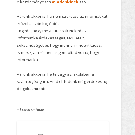
A kezdeményezés
mindenkinek
szól!
Várunk akkor is, ha nem szereted az informatikát,
irtózol a számítógéptől.
Engedd, hogy megmutassuk Neked az
Informatika érdekességeit, területeit,
sokszínűségét és hogy mennyi mindent tudsz,
ismersz, amiről nem is gondoltad volna, hogy
informatika.
Várunk akkor is, ha te vagy az iskolában a
számítógép-guru. Hidd el, tudunk még érdekes, új
dolgokat mutatni.
TÁMOGATÓINK