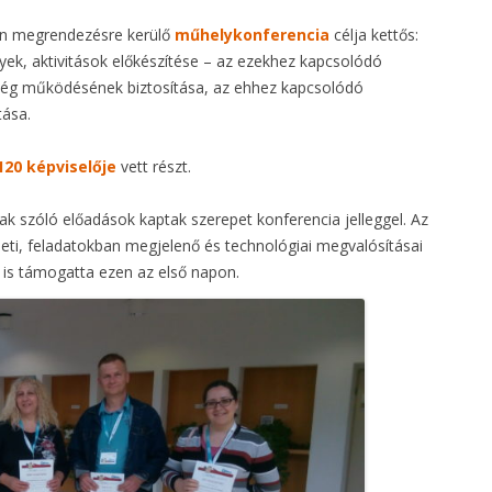
n megrendezésre kerülő
műhelykonferencia
célja kettős:
k, aktivitások előkészítése – az ezekhez kapcsolódó
sség működésének biztosítása, az ehhez kapcsolódó
tása.
120 képviselője
vett részt.
k szóló előadások kaptak szerepet konferencia jelleggel. Az
eti, feladatokban megjelenő és technológiai megvalósításai
 is támogatta ezen az első napon.