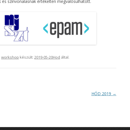
k és színvonalasnak értékelten megvalósulhatott.
,
workshop
készült:
2019-05-20
Hod
által
.
HÓD 2019
→