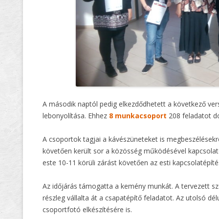
A második naptól pedig elkezdődhetett a következő ve
lebonyolítása. Ehhez
8 munkacsoport
208 feladatot do
A csoportok tagjai a kávészüneteket is megbeszélésekre
követően került sor a közösség működésével kapcsolat
este 10-11 körüli zárást követően az esti kapcsolatépít
Az időjárás támogatta a kemény munkát. A tervezett sze
részleg vállalta át a csapatépítő feladatot. Az utolsó dé
csoportfotó elkészítésére is.