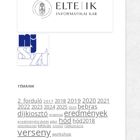
TÉMÁINK
2020
2019
2. forduló
2021
2018
2017
bebras
2022
2023
2024
2025
2026
eredmények
díjkiosztó
erasmus
hód
hód2018
eredményhirdetés
gdpr
kihívás
jelentkezés
online
regisztráció
verseny
workshop