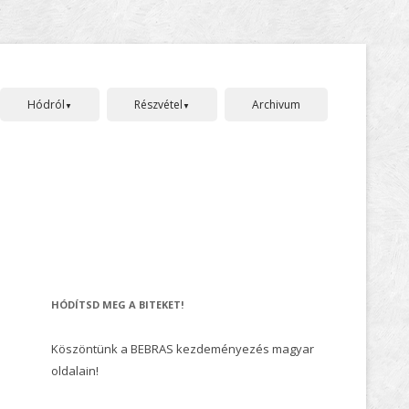
Skip
to
content
Hódról
Részvétel
Archivum
Bebras története
Jelentkezés
Szervezők, és támogatók
Szabályok, pontozás
GDPR nyilatkozat
Gyakran ismételt kérdések
HÓDÍTSD MEG A BITEKET!
Köszöntünk a BEBRAS kezdeményezés magyar
oldalain!