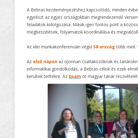
A Bebras kezdeményezéshez kapcsolódó, minden évbe
egyrészt az egyes országokban megrendezendő versenye
feladatok kidolgozása. Másik igen fontos pont a közö
megbeszélések, folyamatok koordinálása és megvalósí
Az idei munkakonferencián végül
58 ország
több mint
Az
első napon
az újonnan csatlakozóknak és tanárokna
informatikai gondolkodás, a Bebras-célok és ezek elmél
kerültek terítékre. Az
Epam
öt magyar tanár részvételét