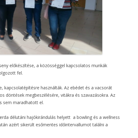
rseny előkészítése, a közösséggel kapcsolatos munkák
lgozott fel.
, kapcsolatépítésre használták. Az ebédet és a vacsorát
os döntések megbeszélésére, vitákra és szavazásokra. Az
és sem maradhatott el.
rda délutáni hajókirándulás helyett a bowling és a wellness
lután azért sikerült esőmentes időintervallumot találni a