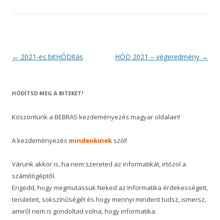
Post
←
2021-es bitHÓDítás
HÓD 2021 – végeredmény
→
navigation
HÓDÍTSD MEG A BITEKET!
Köszöntünk a BEBRAS kezdeményezés magyar oldalain!
A kezdeményezés
mindenkinek
szól!
Várunk akkor is, ha nem szereted az informatikát, irtózol a
számítógéptől.
Engedd, hogy megmutassuk Neked az Informatika érdekességeit,
területeit, sokszínűségét és hogy mennyi mindent tudsz, ismersz,
amiről nem is gondoltad volna, hogy informatika.