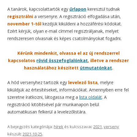
A tanárok, kapcsolattartók egy
űrlapo
n
keresztül tudnak
regisztrálni
a versenyre. A regisztráció elfogadása után,
november 1-től
kezdjük kiküldeni a hozzáférési kódokat.
Ezért kérjük, olyan e-mail címmel regisztráljanak, melyet
rendszeresen olvasnak és képes csatolmányokat fogadni.
Kérünk mindenkit, olvassa el az új rendszerrel
kapcsolatos
rövid összefoglalónkat
, illetve a rendszer
használatához készített
útmutatónkat
.
A hód versenyhez tartozik egy
levelező lista
, melyre
kiküldjük az értesítéseket, információkat. Amennyiben erre fel
szeretne íratkozni, látogassa meg a
lista oldalát
. A
regisztráció kitöltésével pár munkanapon belül
automatikusan felkerül a levelezőlistára.
A bejegyzés kategóriája:
hírek
és kulcsszavai:
2021
,
verseny
készült:
2021-10-25
.