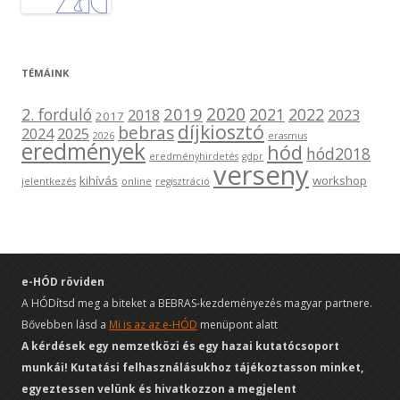
TÉMÁINK
2020
2019
2. forduló
2021
2022
2018
2023
2017
díjkiosztó
bebras
2024
2025
2026
erasmus
eredmények
hód
hód2018
eredményhirdetés
gdpr
verseny
kihívás
workshop
jelentkezés
online
regisztráció
e-HÓD röviden
A HÓDítsd meg a biteket a BEBRAS-kezdeményezés magyar partnere.
Bővebben lásd a
Mi is az az e-HÓD
menüpont alatt
A kérdések egy nemzetközi és egy hazai kutatócsoport
munkái! Kutatási felhasználásukhoz tájékoztasson minket,
egyeztessen velünk és hivatkozzon a megjelent