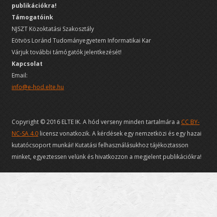
publikációkra!
Támogatóink
NJSZT Közoktatási Szakosztály
Eötvös Loránd Tudományegyetem Informatikai Kar
Várjuk további támógatók jelentkezését!
Kapcsolat
Email:
info@e-hod.elte.hu
Copyright © 2016 ELTE IK. A hód verseny minden tartalmára a
CC BY-
NC-SA 4.0
licensz vonatkozik. A kérdések egy nemzetközi és egy hazai
kutatócsoport munkái! Kutatási felhasználásukhoz tájékoztasson
minket, egyeztessen velünk és hivatkozzon a megjelent publikációkra!