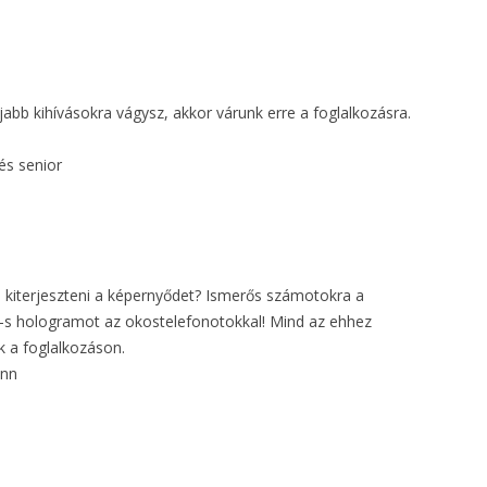
abb kihívásokra vágysz, akkor várunk erre a foglalkozásra.
és senior
kiterjeszteni a képernyődet? Ismerős számotokra a
-s hologramot az okostelefonotokkal! Mind az ehhez
k a foglalkozáson.
ann