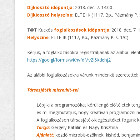
Díjkiosztó időpontja:
2018. dec. 7. 14:00
Díjkiosztó helyszíne:
ELTE IK (1117, Bp., Pázmány P. s
T@T Kuckós
foglalkozások időpontja
: 2018. dec. 7.
Helyszíne
: ELTE IK (1117, Bp., Pázmány P. s. 1/C)
Kérjük, a foglalkozásokra regisztráljanak az alábbi jelent
https://goo.gl/forms/wKhvfdMvZl5Xdehj2
Az alábbi foglalkozásokra várunk mindenkit szeretettel:
Társasjáték micro:bit-tel
Lépj ki a programozókat körüllengő előítéletek ten
és mi megmutatjuk, hogy kreatívan programozni ne
A foglalkozáson társasjáték-kiegészítőket fogunk kés
Tartja:
Gergely Katalin és Nagy Krisztina
Ajánlott:
kezdő microbit-ezőknek, kishód, benjamin,