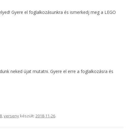
helyed! Gyere el foglalkozásunkra és ismerkedj meg a LEGO
unk neked újat mutatni. Gyere el erre a foglalkozásra és
8
,
verseny
készült:
2018-11-26
.