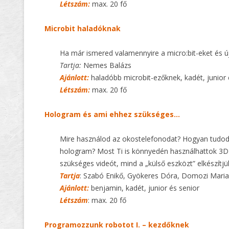
Létszám:
max. 20 fő
Microbit haladóknak
Ha már ismered valamennyire a micro:bit-eket és új
Tartja:
Nemes Balázs
Ajánlott:
haladóbb microbit-ezőknek, kadét, junior 
Létszám:
max. 20 fő
Hologram és ami ehhez szükséges…
Mire használod az okostelefonodat? Hogyan tudod 
hologram? Most Ti is könnyedén használhattok 3D
szükséges videót, mind a „külső eszközt” elkészítjü
Tartja
: Szabó Enikő, Gyökeres Dóra, Domozi Mari
Ajánlott:
benjamin, kadét, junior és senior
Létszám
: max. 20 fő
Programozzunk robotot I. – kezdőknek