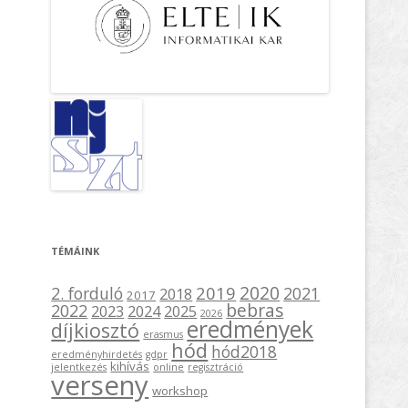
TÉMÁINK
2020
2019
2. forduló
2021
2018
2017
bebras
2022
2023
2024
2025
2026
eredmények
díjkiosztó
erasmus
hód
hód2018
eredményhirdetés
gdpr
kihívás
jelentkezés
online
regisztráció
verseny
workshop