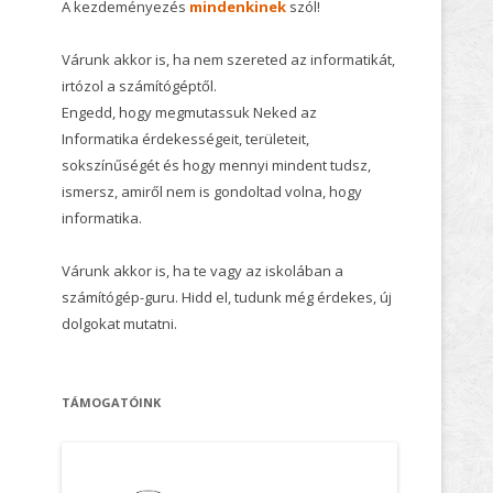
A kezdeményezés
mindenkinek
szól!
Várunk akkor is, ha nem szereted az informatikát,
irtózol a számítógéptől.
Engedd, hogy megmutassuk Neked az
Informatika érdekességeit, területeit,
sokszínűségét és hogy mennyi mindent tudsz,
ismersz, amiről nem is gondoltad volna, hogy
informatika.
Várunk akkor is, ha te vagy az iskolában a
számítógép-guru. Hidd el, tudunk még érdekes, új
dolgokat mutatni.
TÁMOGATÓINK