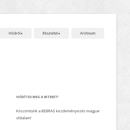
Skip
to
content
Hódról
Részvétel
Archivum
Bebras története
Jelentkezés
Szervezők, és támogatók
Szabályok, pontozás
GDPR nyilatkozat
Gyakran ismételt kérdések
HÓDÍTSD MEG A BITEKET!
Köszöntünk a BEBRAS kezdeményezés magyar
oldalain!