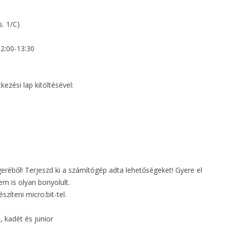
. 1/C)
 12:00-13:30
kezési lap kitöltésével:
geréből! Terjeszd ki a számítógép adta lehetőségeket! Gyere el
m is olyan bonyolult.
zíteni micro:bit-tel.
 kadét és junior