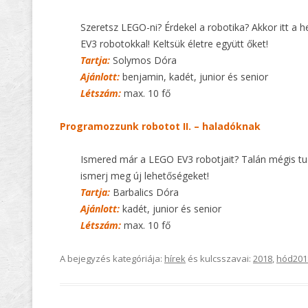
Szeretsz LEGO-ni? Érdekel a robotika? Akkor itt a 
EV3 robotokkal! Keltsük életre együtt őket!
Tartja:
Solymos Dóra
Ajánlott:
benjamin, kadét, junior és senior
Létszám:
max. 10 fő
Programozzunk robotot II. – haladóknak
Ismered már a LEGO EV3 robotjait? Talán mégis tud
ismerj meg új lehetőségeket!
Tartja:
Barbalics Dóra
Ajánlott:
kadét, junior és senior
Létszám:
max. 10 fő
A bejegyzés kategóriája:
hírek
és kulcsszavai:
2018
,
hód201