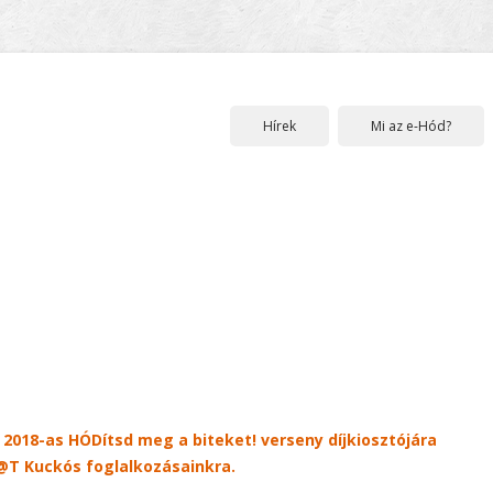
Hírek
Mi az e-Hód?
2018-as HÓDítsd meg a biteket! verseny díjkiosztójára
T@T Kuckós foglalkozásainkra.